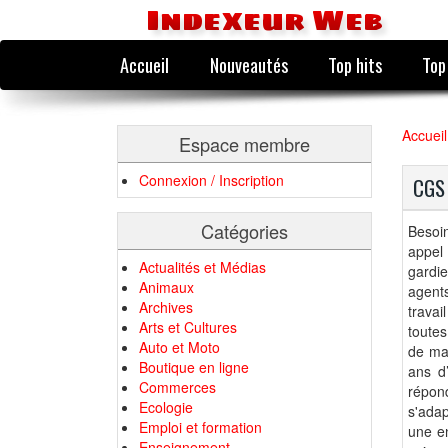
Indexeur Web
Accueil
Nouveautés
Top hits
Top
Accueil
Espace membre
Connexion / Inscription
CGS 
Catégories
Besoi
appel
Actualités et Médias
gardie
Animaux
agents
Archives
trava
Arts et Cultures
toutes
Auto et Moto
de ma
Boutique en ligne
ans d
Commerces
répon
Ecologie
s'adap
Emploi et formation
une en
Enseignement