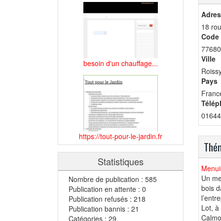
Adres
18 rou
Code 
77680
Ville
besoin d'un chauffage...
Roissy
Pays
Franc
Télép
01644
https://tout-pour-le-jardin.fr
Thém
Statistiques
Menuis
Un men
Nombre de publication : 585
bois d
Publication en attente : 0
l’entr
Publication refusés : 218
Lot, à
Publication bannis : 21
Calmon
Catégories : 29