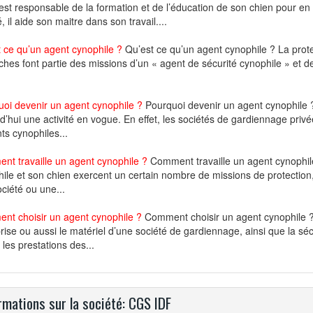
est responsable de la formation et de l’éducation de son chien pour en 
, il aide son maitre dans son travail....
 ce qu’un agent cynophile ?
Qu’est ce qu’un agent cynophile ? La protect
ches font partie des missions d’un « agent de sécurité cynophile » et de 
oi devenir un agent cynophile ?
Pourquoi devenir un agent cynophile ?
d’hui une activité en vogue. En effet, les sociétés de gardiennage priv
ts cynophiles...
t travaille un agent cynophile ?
Comment travaille un agent cynophile
ile et son chien exercent un certain nombre de missions de protection,
ciété ou une...
nt choisir un agent cynophile ?
Comment choisir un agent cynophile ? 
rise ou aussi le matériel d’une société de gardiennage, ainsi que la sé
r les prestations des...
rmations sur la société: CGS IDF