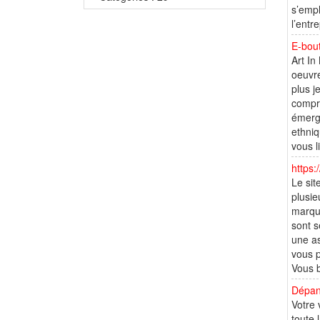
s’empl
l’entr
E-bout
Art In
oeuvre
plus j
compre
émerge
ethniq
vous l
https:
Le sit
plusie
marque
sont s
une as
vous p
Vous b
Dépan
Votre 
toute 