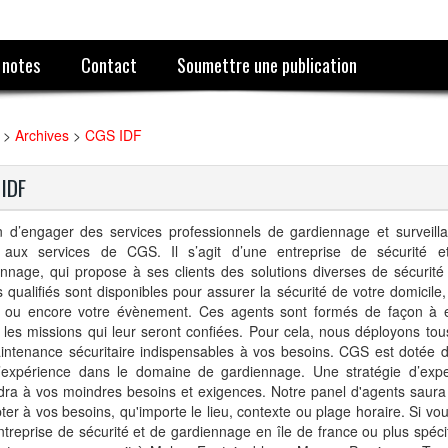
 notes
Contact
Soumettre une publication
>
Archives
>
CGS IDF
IDF
n d’engager des services professionnels de gardiennage et surveill
 aux services de CGS. Il s’agit d’une entreprise de sécurité e
nnage, qui propose à ses clients des solutions diverses de sécurité
 qualifiés sont disponibles pour assurer la sécurité de votre domicile,
il ou encore votre évènement. Ces agents sont formés de façon à e
 les missions qui leur seront confiées. Pour cela, nous déployons to
intenance sécuritaire indispensables à vos besoins. CGS est dotée 
’expérience dans le domaine de gardiennage. Une stratégie d’exper
dra à vos moindres besoins et exigences. Notre panel d'agents saura
ter à vos besoins, qu'importe le lieu, contexte ou plage horaire. Si v
treprise de sécurité et de gardiennage en île de france ou plus spéc