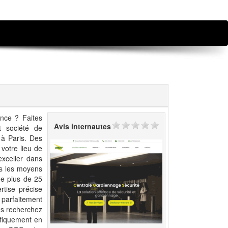
ance ? Faites
Avis internautes
t société de
 à Paris. Des
 votre lieu de
xceller dans
us les moyens
de plus de 25
tise précise
 parfaitement
ous recherchez
ifiquement en