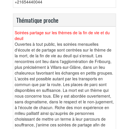
+21654440044
Thématique proche
Soirées partage sur les thèmes de la fin de vie et du
deuil
Ouvertes à tout public, les soirées mensuelles
d'écoute et de partage sont centrées sur le thème de
la mort, de la fin de vie au deuil qui s'ensuit. Les
rencontres ont lieu dans l'agglomération de Fribourg,
plus précisément à Villars-sur-Glâne, dans un lieu
chaleureux favorisant les échanges en petits groupes.
L'accès est possible autant par les transports en
commun que par la route. Les places de parc sont
disponibles en suffisance. La mort est un thème qui
nous concerne tous. Elle y est abordée ouvertement,
sans dogmatisme, dans le respect et le non-jugement,
à l'écoute de chacun. Riche des mon expérience en
milieu palliatif ainsi qu'auprès de personnes
choisissant de mettre un terme à leur parcours de
souffrance, j'anime ces soirées de partage afin de