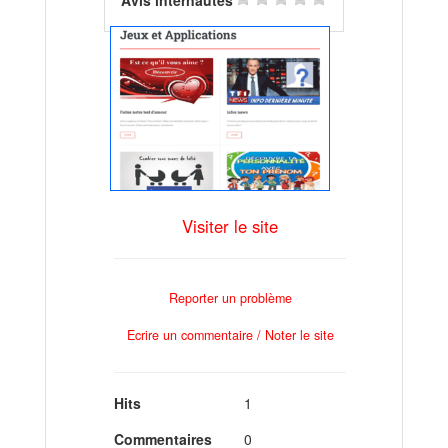
Visiter le site
Reporter un problème
Ecrire un commentaire / Noter le site
Hits
1
Commentaires
0