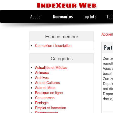
Indexeur Web
Accueil
Nouveautés
Top hits
Top
Accueil
Espace membre
Connexion / Inscription
Port
Catégories
Zen-z
remett
Actualités et Médias
Vous a
Animaux
besoin
Archives
Zen-ze
Arts et Cultures
Depuis
Auto et Moto
ont ét
Boutique en ligne
Dispon
Commerces
docile
Ecologie
Emploi et formation
Enseignement