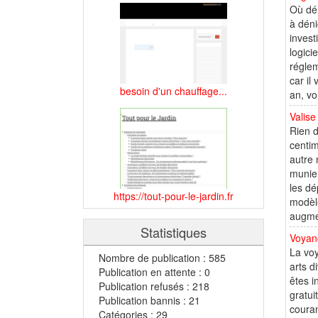
Où dén
à déni
invest
logici
réglem
car il
besoin d'un chauffage...
an, vo
Valise
Rien d
centim
autre 
munie 
les dé
https://tout-pour-le-jardin.fr
modèle
augmen
Statistiques
Voyanc
La voy
Nombre de publication : 585
arts d
Publication en attente : 0
êtes i
Publication refusés : 218
gratui
Publication bannis : 21
couran
Catégories : 29