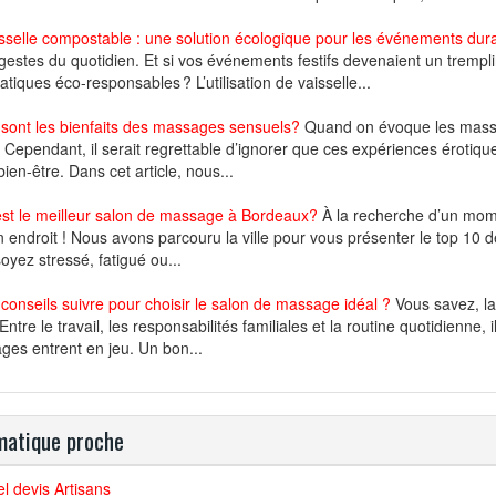
sselle compostable : une solution écologique pour les événements dur
 gestes du quotidien. Et si vos événements festifs devenaient un tremp
atiques éco-responsables ? L’utilisation de vaisselle...
sont les bienfaits des massages sensuels?
Quand on évoque les massa
r. Cependant, il serait regrettable d’ignorer que ces expériences éroti
bien-être. Dans cet article, nous...
est le meilleur salon de massage à Bordeaux?
À la recherche d’un mom
 endroit ! Nous avons parcouru la ville pour vous présenter le top 1
oyez stressé, fatigué ou...
conseils suivre pour choisir le salon de massage idéal ?
Vous savez, la 
Entre le travail, les responsabilités familiales et la routine quotidienne, 
es entrent en jeu. Un bon...
atique proche
el devis Artisans