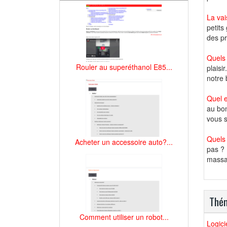
La vai
petits
des pr
Quels 
Rouler au superéthanol E85...
plaisi
notre 
Quel 
au bon
vous s
Quels 
Acheter un accessoire auto?...
pas ? 
massag
Thém
Comment utiliser un robot...
Logici