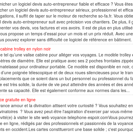
icher un logiciel devis auto-entrepreneur fiable et efficace ? Vous êt
cher un logiciel devis auto-entrepreneur sérieux, professionnel et effic
igations, il suffit de taper sur le moteur de recherche so-fa.fr. Vous obtie
el devis auto-entrepreneur suit avec précision vos chantiers. De plus, il
enter vos devis, vos factures et vos avoirs. Il est de plus en plus utilis
 vous propose un temps d’essai pour un mois et un prix réduit. Avec 
us pouvez explorer sans difficulté ce logiciel de référence en bâtiment. P
 cabine trolley en nylon noir
e tel qu’une valise cabine pour alléger vos voyages. Le modèle trolley 
ètres de diamètre. Elle est pratique avec ses 2 poches frontales zippée
matelassé pour ordinateur portable. Ce modèle est disponible en noir, 
d’une poignée télescopique et de deux roues silencieuses pour le transpo
placements que ce soient dans un but personnel ou professionnel du fa
 est très solide, la durée de vie peut atteindre des années et des a
te sa capacité. Elle est également conforme aux normes dans les...
e gratuite en ligne
ance amour et la divination attisent votre curiosité ? Vous souhaitez e
ivinatoires ? Vous avez peut-être l'aspiration d'exercer par vous-même 
nvité(e) à visiter le site web voyance-telephone-espoir.comVous pourr
te en ligne, rédigés par des professionnels et passionnés de la voyanc
ts en occident.Les cartes constitueront une base solide ; c'est pourqu