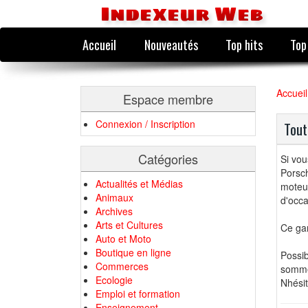
Indexeur Web
Accueil
Nouveautés
Top hits
Top
Accueil
Espace membre
Connexion / Inscription
Tout
Catégories
Si vou
Porsch
Actualités et Médias
moteu
Animaux
d'occa
Archives
Arts et Cultures
Ce gar
Auto et Moto
Boutique en ligne
Possi
Commerces
somme
Ecologie
Nhésit
Emploi et formation
Enseignement