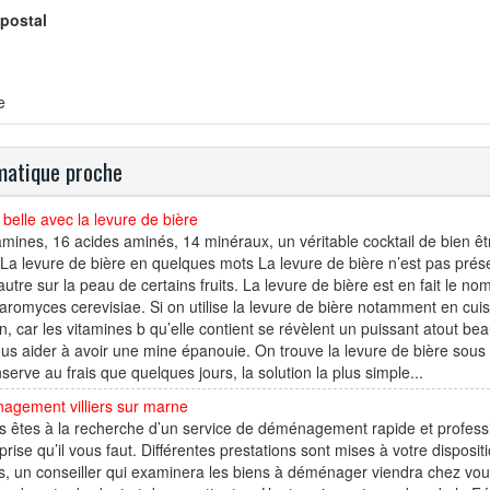
postal
e
atique proche
belle avec la levure de bière
amines, 16 acides aminés, 14 minéraux, un véritable cocktail de bien êtr
 La levure de bière en quelques mots La levure de bière n’est pas prés
autre sur la peau de certains fruits. La levure de bière est en fait l
romyces cerevisiae. Si on utilise la levure de bière notamment en cuisine
n, car les vitamines b qu’elle contient se révèlent un puissant atout 
ous aider à avoir une mine épanouie. On trouve la levure de bière sous 
serve au frais que quelques jours, la solution la plus simple...
agement villiers sur marne
us êtes à la recherche d’un service de déménagement rapide et profe
eprise qu’il vous faut. Différentes prestations sont mises à votre dispos
rs, un conseiller qui examinera les biens à déménager viendra chez vou