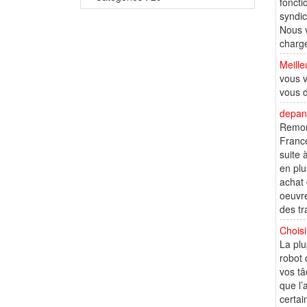
foncti
syndic
Nous 
charg
Meille
vous v
vous d
depann
Remorq
France
suite 
en plu
achat 
oeuvre
des tr
Choisi
La plu
robot 
vos tâ
que l’
certai