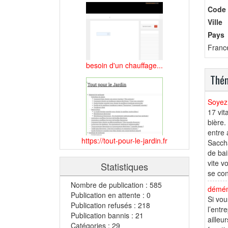
Code 
Ville
Pays
Franc
besoin d'un chauffage...
Thém
Soyez 
17 vit
bière.
entre 
https://tout-pour-le-jardin.fr
Saccha
de bai
vite v
Statistiques
se con
Nombre de publication : 585
démén
Publication en attente : 0
Si vo
Publication refusés : 218
l’entr
Publication bannis : 21
ailleu
Catégories : 29