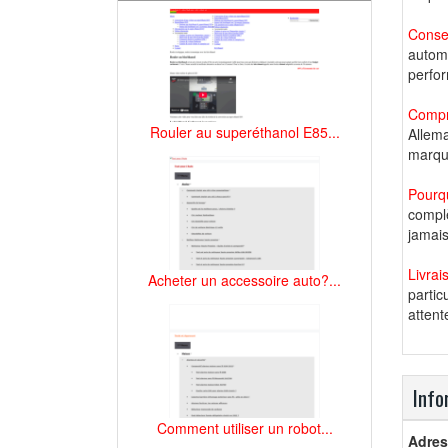
Consei
automo
perfor
Compre
Rouler au superéthanol E85...
Allema
marqu
Pourq
complè
jamais
Livrai
Acheter un accessoire auto?...
partic
attent
Info
Comment utiliser un robot...
Adres