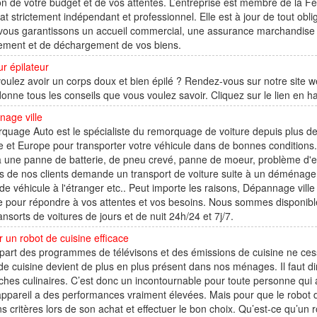
on de votre budget et de vos attentes. L’entreprise est membre de la 
at strictement indépendant et professionnel. Elle est à jour de tout obli
vous garantissons un accueil commercial, une assurance marchandise 
ement et de déchargement de vos biens.
ur épilateur
oulez avoir un corps doux et bien épilé ? Rendez-vous sur notre site we
onne tous les conseils que vous voulez savoir. Cliquez sur le lien en h
age ville
uage Auto est le spécialiste du remorquage de voiture depuis plus de
 et Europe pour transporter votre véhicule dans de bonnes conditions. 
à une panne de batterie, de pneu crevé, panne de moeur, problème d'em
s de nos clients demande un transport de voiture suite à un déménagem
de véhicule à l'étranger etc.. Peut importe les raisons, Dépannage vil
 pour répondre à vos attentes et vos besoins. Nous sommes disponibles
ansorts de voitures de jours et de nuit 24h/24 et 7j/7.
r un robot de cuisine efficace
part des programmes de télévisons et des émissions de cuisine ne cesse
de cuisine devient de plus en plus présent dans nos ménages. Il faut di
ches culinaires. C’est donc un incontournable pour toute personne qui aim
appareil a des performances vraiment élevées. Mais pour que le robot de c
ns critères lors de son achat et effectuer le bon choix. Qu’est-ce qu’un