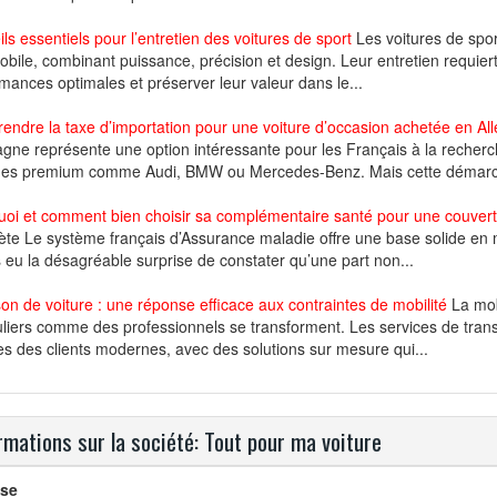
ls essentiels pour l’entretien des voitures de sport
Les voitures de spor
bile, combinant puissance, précision et design. Leur entretien requiert 
mances optimales et préserver leur valeur dans le...
ndre la taxe d’importation pour une voiture d’occasion achetée en A
gne représente une option intéressante pour les Français à la recher
es premium comme Audi, BMW ou Mercedes-Benz. Mais cette démarch
uoi et comment bien choisir sa complémentaire santé pour une couvert
te Le système français d’Assurance maladie offre une base solide en ma
 eu la désagréable surprise de constater qu’une part non...
son de voiture : une réponse efficace aux contraintes de mobilité
La mob
uliers comme des professionnels se transforment. Les services de tran
es des clients modernes, avec des solutions sur mesure qui...
rmations sur la société: Tout pour ma voiture
se