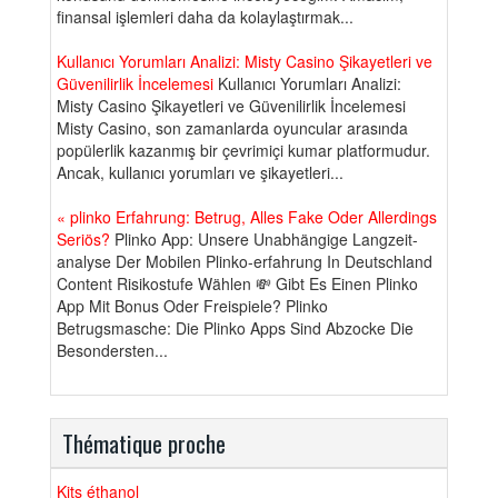
finansal işlemleri daha da kolaylaştırmak...
Kullanıcı Yorumları Analizi: Misty Casino Şikayetleri ve
Güvenilirlik İncelemesi
Kullanıcı Yorumları Analizi:
Misty Casino Şikayetleri ve Güvenilirlik İncelemesi
Misty Casino, son zamanlarda oyuncular arasında
popülerlik kazanmış bir çevrimiçi kumar platformudur.
Ancak, kullanıcı yorumları ve şikayetleri...
« plinko Erfahrung: Betrug, Alles Fake Oder Allerdings
Seriös?
Plinko App: Unsere Unabhängige Langzeit-
analyse Der Mobilen Plinko-erfahrung In Deutschland
Content Risikostufe Wählen 💸 Gibt Es Einen Plinko
App Mit Bonus Oder Freispiele? Plinko
Betrugsmasche: Die Plinko Apps Sind Abzocke Die
Besondersten...
Thématique proche
Kits éthanol