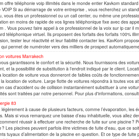
 offre téléphonie voip illimités dans le monde entier Kavkom standard te
 VOIP Si au démarrage de votre entreprise , vous recherchez un stand
, vous êtes un professionnel ou un call center, ou même une professio
lation en moins de rapide de vos lignes téléphonique fixe avec des appels
 . Vous pouvez faire appel à ce professionnel de la voix sur ip car il 
rd téléphonique virtuel. Ils proposent des forfaits des forfaits 100% illim
sion, tester leur réactivité et leur fiabilité contacter les. KavKom propose 
 qui permet de numéroter vers des milliers de prospect automatiqueme
on voitures Marrakech
ous garantissons le confort et la sécurité. Nous fournissons des voiture
, et la possibilité de substitution à l'endroit indiqué par le client. Loc
a location de voiture vous donneront de faibles coûts de fonctionnemen
la location de voiture. Large flotte de voitures répondra à toutes vos 
 en cas d'accident ou de collision instantanément substituer à une voitu
ités sont traitées par notre personnel. Pour plus d'informations, consulte
ergie 83
légèrement à cause de plusieurs facteurs, comme l’évaporation, les 
s. Mais si vous remarquez une baisse d’eau inhabituelle, vous allez dev
 comment réussir à effectuer une recherche de fuite sur une piscine ? 
e ? Les piscines peuvent parfois être victimes de fuite d'eau, que ce soit
ents tuyaux d’alimentation de la piscine en question. Et ce type de fuite 