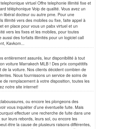
lephonique virtuel Offre telephonie illimité fixe et
ard téléphonique Voip de qualité. Vous avez un
n libéral docteur ou autre pme. Pour une
 illimité vers des mobiles ou fixe, faite appel à
met en place pour vous un pabx virtuel et un
ité vers les fixes et les mobiles, pour toutes
aussi des forfaits illimités pour un logiciel call
nt, Kavkom...
s entièrement assurés, leur disponibilité à tout
ation voiture Marrakech MLB ! Des prix compétitifs
t de la voiture. Nos clients décident combien de
attentes. Nous fournissons un service de soins de
re de remplacement à votre disposition, toutes les
z notre site internet!
éclaboussures, ou encore les plongeons des
oir vous inquiéter d’une éventuelle fuite. Mais
Pourquoi effectuer une recherche de fuite dans une
 sur leurs rebords, leurs sol, ou encore les
peut-être la cause de plusieurs raisons différentes,