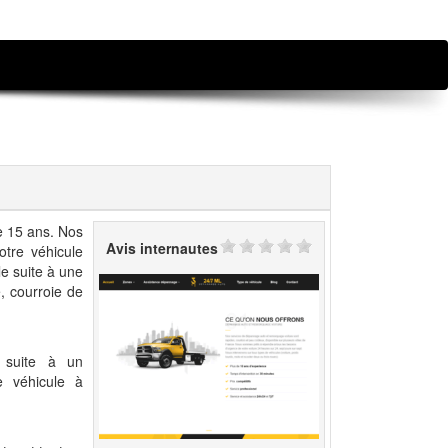
e 15 ans. Nos
Avis internautes
otre véhicule
le suite à une
, courroie de
 suite à un
e véhicule à