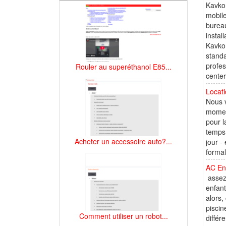
Kavkom
mobile
bureau
instal
Kavkom
standa
profes
Rouler au superéthanol E85...
center
Locati
Nous v
moment
pour l
temps 
Acheter un accessoire auto?...
jour -
formal
AC En
assez 
enfant
alors,
piscin
Comment utiliser un robot...
différ