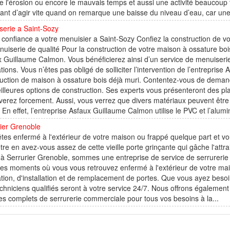
l'érosion ou encore le mauvais temps et aussi une activité beaucoup tr
ant d’agir vite quand on remarque une baisse du niveau d’eau, car une 
serie a Saint-Sozy
 confiance a votre menuisier a Saint-Sozy Confiez la construction de v
uiserie de qualité Pour la construction de votre maison à ossature bois
 Guillaume Calmon. Vous bénéficierez ainsi d’un service de menuiserie 
ations. Vous n’êtes pas obligé de solliciter l’intervention de l’entrepri
uction de maison à ossature bois déjà muri. Contentez-vous de demander
illeures options de construction. Ses experts vous présenteront des p
verez forcement. Aussi, vous verrez que divers matériaux peuvent être 
. En effet, l’entreprise Asfaux Guillaume Calmon utilise le PVC et l’alumi
ier Grenoble
tes enfermé à l'extérieur de votre maison ou frappé quelque part et vou
tre en avez-vous assez de cette vieille porte grinçante qui gâche l'attr
à Serrurier Grenoble, sommes une entreprise de service de serrurerie 
es moments où vous vous retrouvez enfermé à l'extérieur de votre mais
tion, d'installation et de remplacement de portes. Que vous ayez besoin
chniciens qualifiés seront à votre service 24/7. Nous offrons également
es complets de serrurerie commerciale pour tous vos besoins à la...