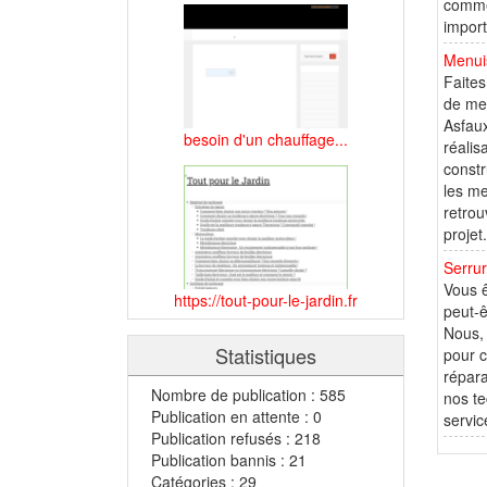
comme 
import
Menui
Faites
de men
Asfaux
besoin d'un chauffage...
réalis
constr
les me
retrou
projet
Serrur
Vous ê
https://tout-pour-le-jardin.fr
peut-ê
Nous, 
Statistiques
pour c
répara
Nombre de publication : 585
nos te
Publication en attente : 0
servic
Publication refusés : 218
Publication bannis : 21
Catégories : 29