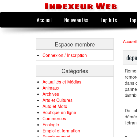
Indexeur Web
Accueil
Nouveautés
Top hits
Top
Accueil
Espace membre
Connexion / Inscription
depa
Catégories
Remorq
remor
Actualités et Médias
dans d
Animaux
panne
Archives
distrib
Arts et Cultures
Auto et Moto
De pl
Boutique en ligne
démén
Commerces
l'étran
Ecologie
Emploi et formation
Enseignement