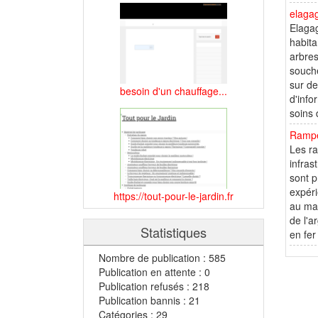
elagag
Elagag
habita
arbres
souche
sur de
besoin d'un chauffage...
d'info
soins 
Rampe
Les ra
infras
sont p
expéri
https://tout-pour-le-jardin.fr
au man
de l'a
Statistiques
en fer
Nombre de publication : 585
Publication en attente : 0
Publication refusés : 218
Publication bannis : 21
Catégories : 29