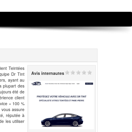
ient Teintées
Avis internautes
quipe Dr Tint
ers, ayant au
a plupart des
ujours été de
rience client
rvice « 100 %
se vous assure
té, réputée à
 les utiliser