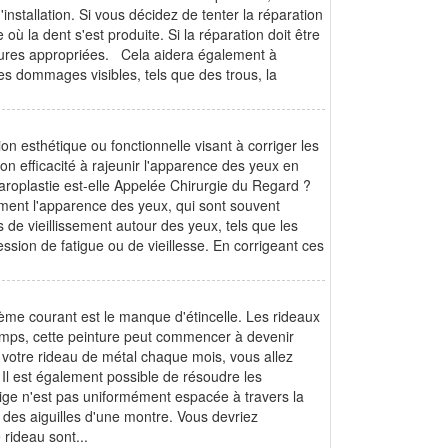
stallation. Si vous décidez de tenter la réparation
la dent s'est produite. Si la réparation doit être
esures appropriées. Cela aidera également à
des dommages visibles, tels que des trous, la
n esthétique ou fonctionnelle visant à corriger les
on efficacité à rajeunir l'apparence des yeux en
haroplastie est-elle Appelée Chirurgie du Regard ?
ctement l'apparence des yeux, qui sont souvent
 de vieillissement autour des yeux, tels que les
ion de fatigue ou de vieillesse. En corrigeant ces
ème courant est le manque d'étincelle. Les rideaux
temps, cette peinture peut commencer à devenir
 votre rideau de métal chaque mois, vous allez
 Il est également possible de résoudre les
 tige n'est pas uniformément espacée à travers la
 des aiguilles d'une montre. Vous devriez
rideau sont...