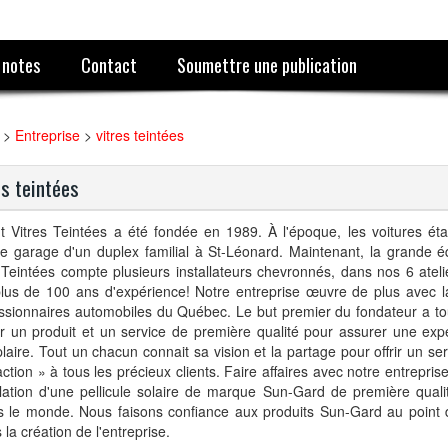
 notes
Contact
Soumettre une publication
>
Entreprise
>
vitres teintées
es teintées
t Vitres Teintées a été fondée en 1989. À l'époque, les voitures éta
e garage d'un duplex familial à St-Léonard. Maintenant, la grande é
 Teintées compte plusieurs installateurs chevronnés, dans nos 6 ateli
plus de 100 ans d'expérience! Notre entreprise œuvre de plus avec l
ssionnaires automobiles du Québec. Le but premier du fondateur a to
 un produit et un service de première qualité pour assurer une expé
aire. Tout un chacun connait sa vision et la partage pour offrir un se
action » à tous les précieux clients. Faire affaires avec notre entrepri
allation d'une pellicule solaire de marque Sun-Gard de première quali
s le monde. Nous faisons confiance aux produits Sun-Gard au point de
 la création de l'entreprise.