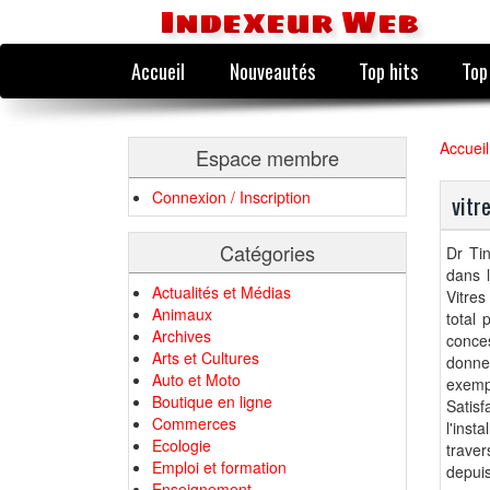
Indexeur Web
Accueil
Nouveautés
Top hits
Top
Accueil
Espace membre
Connexion / Inscription
vitr
Catégories
Dr Tin
dans l
Actualités et Médias
Vitres
Animaux
total 
Archives
conce
Arts et Cultures
donner
Auto et Moto
exempl
Boutique en ligne
Satisf
Commerces
l'inst
Ecologie
traver
Emploi et formation
depuis
Enseignement