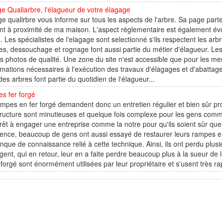
e Qualiarbre, l'élagueur de votre élagage
e qualirbre vous informe sur tous les aspects de l'arbre. Sa page par
nt à proximité de ma maison. L'aspect réglementaire est également évo
. Les spécialistes de l'elagage sont selectionné s'ils respectent les arbr
s, dessouchage et rognage font aussi partie du métier d'élagueur. Le
s photos de qualité. Une zone du site n'est accessible que pour les
rmations nécessaires à l'exécution des travaux d'élagages et d'abattage.
des arbres font partie du quotidien de l'élagueur...
s fer forgé
mpes en fer forgé demandent donc un entretien régulier et bien sûr pro
tructure sont minutieuses et quelque fois complexe pour les gens comm
rêt à engager une entreprise comme la notre pour qu'ils soient sûr que tou
ence, beaucoup de gens ont aussi essayé de restaurer leurs rampes en f
que de connaissance relié à cette technique. Ainsi, ils ont perdu plu
rgent, qui en retour, leur en a faite perdre beaucoup plus à la sueur de l
 forgé sont énormément utilisées par leur propriétaire et s'usent très r