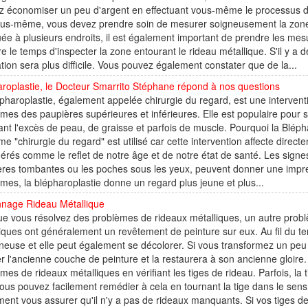
 économiser un peu d'argent en effectuant vous-même le processus d'in
us-même, vous devez prendre soin de mesurer soigneusement la zone où 
uée à plusieurs endroits, il est également important de prendre les m
e le temps d'inspecter la zone entourant le rideau métallique. S'il y a 
tion sera plus difficile. Vous pouvez également constater que de la...
roplastie, le Docteur Smarrito Stéphane répond à nos questions
pharoplastie, également appelée chirurgie du regard, est une interventio
mes des paupières supérieures et inférieures. Elle est populaire pour s
ant l'excès de peau, de graisse et parfois de muscle. Pourquoi la Blép
me "chirurgie du regard" est utilisé car cette intervention affecte dire
érés comme le reflet de notre âge et de notre état de santé. Les signes
res tombantes ou les poches sous les yeux, peuvent donner une impress
mes, la blépharoplastie donne un regard plus jeune et plus...
nage Rideau Métallique
e vous résolvez des problèmes de rideaux métalliques, un autre probl
iques ont généralement un revêtement de peinture sur eux. Au fil du 
neuse et elle peut également se décolorer. Si vous transformez un peu
r l'ancienne couche de peinture et la restaurera à son ancienne gloire.
mes de rideaux métalliques en vérifiant les tiges de rideau. Parfois, la
Vous pouvez facilement remédier à cela en tournant la tige dans le sens
ent vous assurer qu'il n'y a pas de rideaux manquants. Si vos tiges de 