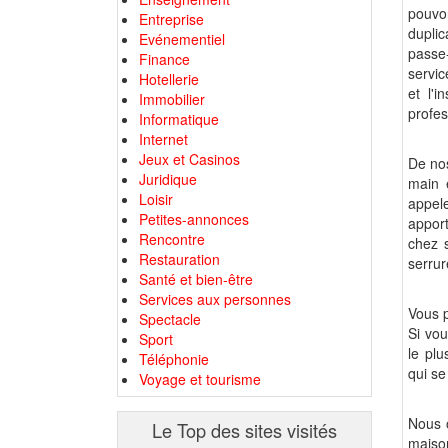
pouvo
Entreprise
dupli
Evénementiel
passe
Finance
servic
Hotellerie
et l'i
Immobilier
profes
Informatique
Internet
Jeux et Casinos
De nos
Juridique
main 
Loisir
appel
Petites-annonces
apport
Rencontre
chez s
Restauration
serrur
Santé et bien-être
Services aux personnes
Vous p
Spectacle
Si vou
Sport
le plu
Téléphonie
qui se
Voyage et tourisme
Nous o
Le Top des sites visités
maison