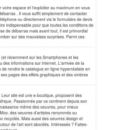
r votre espace et l'exploiter au maximum en vous
 débarras . Il vous suffit simplement de contacter
 téléphone ou directement via le formulaire de devis
aire indispensable pour que toutes les conditions de
se de débarras mais avant tout, il est primordial
 tomber sur des mauvaises surprises. Parmi ces
urs (et récemment sur les Smartphones et les
 des informations sur internet. L'arrivée de la
is de rendre le catalogue en ligne hyperréaliste en
nt à ses pages des effets graphiques et des ombres
n. Leur site est une e-boutique, proposent des
Afrique. Passionnée par ce continent depuis son
à la naissance même des oeuvres, pour mieux
In Mov, des oeuvres d'artistes renommés ou
ux recyclés. Mais aussi des oeuvres design et
utour de l'art sont abordés. Intéressés ? Faites-