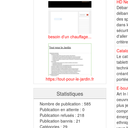
HD Ne
Débarr
débarr
des sp
dans l
sécuri
d'alle
besoin d'un chauffage...
critère
Catalo
Le cat
tablet
techni
créant
https://tout-pour-le-jardin.fr
portée
E-bout
Statistiques
Art In
oeuvre
Nombre de publication : 585
plus j
Publication en attente : 0
compre
Publication refusés : 218
émerge
Publication bannis : 21
ethniq
Catégories : 29