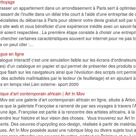
ttoyage
asser un appartement dans un arrondissement à Paris sert à optimise
assant de l’inutile dans un délai très court à l'aide d'une entreprise de
écialistes du débarras à Paris pour obtenir votre devis gratuit soit par
e site web et vous bénéficier d’une expérience inédite avec un savoir-f
té soient respectées . La première étape consiste à choisir une entrepri
r chercher certaines caractéristiques souvent sur internet pour ne pas
s on peut citer :...
gue en ligne
alogue interactif c'est une simulation lisible sur les écrans d'ordinate
tes) d'un catalogue en papier et qui permet de présenter des produits ou
que flash sur les navigateurs ainsi que l'évolution des scripts ont perm
 des activités maîtrisables par le lecteur (le feuilletage) et en ajouta
s en temps réel.Lien externe- sport 2000
ique d'art contemporain africain | Art In Mov
 Mov est une galerie d'art contemporain africain en ligne, située à Arlo
s que la galeriste Françoise a ramené de par ses voyages à travers l'
eune âge, Françoise est partie à la rencontre des artistes africains, 
ndre leur histoire et leur vision des choses. Vous trouverez sur Art 
nts. Des oeuvres d'upcycling eco-design, réalisée à partir de matéria
ues. Art In Mov possède aussi une rubrique blog ou divers sujets tout a