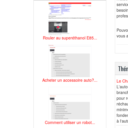
servic
besoin
profes
Pouvoi
vous a
Rouler au superéthanol E85...
Thém
Acheter un accessoire auto?...
Le Cha
L'auto
branch
pour r
réchau
minime
fonden
à l'au
Comment utiliser un robot...