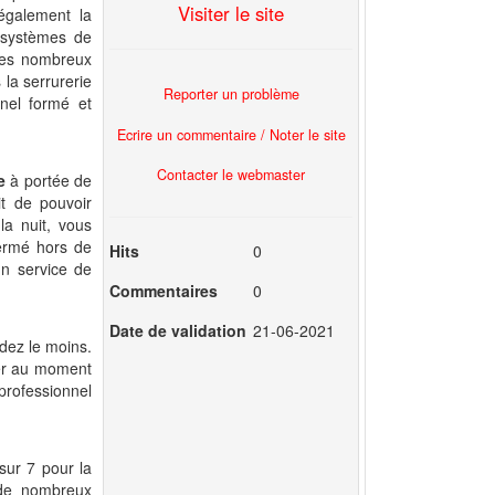
Visiter le site
également la
 systèmes de
 des nombreux
la serrurerie
Reporter un problème
nnel formé et
Ecrire un commentaire / Noter le site
Contacter le webmaster
e
à portée de
t de pouvoir
la nuit, vous
nfermé hors de
Hits
0
un service de
Commentaires
0
Date de validation
21-06-2021
dez le moins.
ier au moment
professionnel
sur 7 pour la
e de nombreux