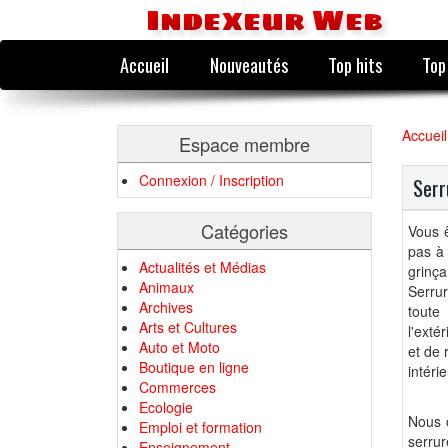
Indexeur Web
Accueil
Nouveautés
Top hits
Top
Accueil
Espace membre
Connexion / Inscription
Serr
Catégories
Vous ê
pas à 
Actualités et Médias
grinça
Animaux
Serrur
Archives
toute
Arts et Cultures
l'exté
Auto et Moto
et de 
Boutique en ligne
intéri
Commerces
Ecologie
Nous o
Emploi et formation
serrur
Enseignement