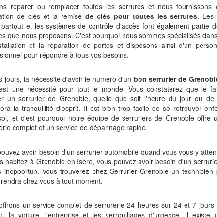
ns réparer ou remplacer toutes les serrures et nous fournissons 
cation de clés et la remise
de clés pour toutes les serrures
. Les
-partout et les systèmes de contrôle d'accès font également partie
es que nous proposons. C'est pourquoi nous sommes spécialisés dans 
nstallation et la réparation de portes et disposons ainsi d'un perso
sionnel pour répondre à tous vos besoins.
 jours, la nécessité d'avoir le numéro d'un
bon serrurier de Grenobl
est une nécessité pour tout le monde. Vous constaterez que le fai
er un serrurier de Grenoble, quelle que soit l'heure du jour ou de 
era la tranquillité d'esprit. Il est bien trop facile de se retrouver e
oi, et c'est pourquoi notre équipe de serruriers de Grenoble offre 
erie complet et un service de dépannage rapide.
ouvez avoir besoin d'un serrurier automobile quand vous vous y atten
s habitez à Grenoble en Isère, vous pouvez avoir besoin d'un serrur
s inopportun. Vous trouverez chez Serrurier Grenoble un technicien 
 rendra chez vous à tout moment.
ffrons un service complet de serrurerie 24 heures sur 24 et 7 jours 
, la voiture, l'entreprise et les verrouillages d'urgence. Il exist