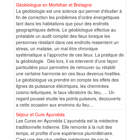
Géobiologue en Morbihan et Bretagne
La géobiologie est une science qui permet d'étudier à
fin de correction les problèmes d’ordre énergétiques
tant dans les habitations que pour des endroits
geographiques definis. Le géobiologue effectue au
préalable un audit complet des lieux lorsque les
personnes résidant dans ces endroits ressentent un
stress, un malaise, un mal être chronique
systématique a l'approche de ces lieux. La pratique de
la géobiologie Dés lors, il va intervenir d'une façon
particuliére pour permettre de retrouver ou rétablir
une certaine harmonie en ces lieux devenus hostiles.
Le géobiologue va prendre en compte les effets des
lignes de puissance éléctriques, les cheminées
cosmo-telluriques, le taux vibratoire du lieu, … Un
regard poussé etudie les points pulseurs, decouverts
a cette occasion aux environs du lieu...
Séjour et Cure Ayurvéda
Les Cures en Ayurvéda L'ayurvéda est la médecine
traditionnelle indienne. Elle remonte à la nuit des
temps, et profite d'une expérience plurimillénaire.
C'est une des plus vieilles médecines de par le