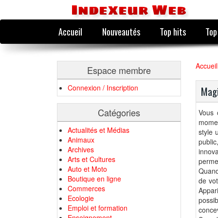
Indexeur Web
Accueil
Nouveautés
Top hits
Top
Accueil
Espace membre
Connexion / Inscription
Magi
Catégories
Vous 
moment
Actualités et Médias
style 
Animaux
publi
Archives
innova
Arts et Cultures
perme
Auto et Moto
Quand 
Boutique en ligne
de vot
Commerces
Appar
Ecologie
possib
Emploi et formation
concev
Enseignement