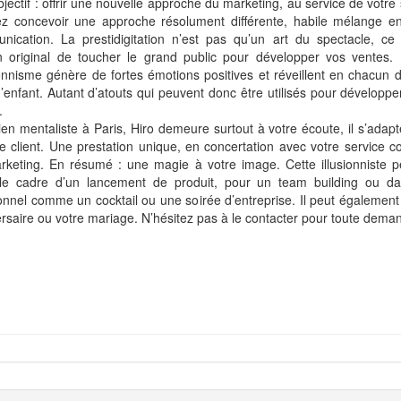
jectif : offrir une nouvelle approche du marketing, au service de votre
ez concevoir une approche résolument différente, habile mélange e
nication. La prestidigitation n’est pas qu’un art du spectacle, ce
 original de toucher le grand public pour développer vos ventes. 
sionnisme génère de fortes émotions positives et réveillent en chacun 
enfant. Autant d’atouts qui peuvent donc être utilisés pour développer
.
en mentaliste à Paris, Hiro demeure surtout à votre écoute, il s’adap
 client. Une prestation unique, en concertation avec votre service 
keting. En résumé : une magie à votre image. Cette illusionniste pe
le cadre d’un lancement de produit, pour un team building ou d
ionnel comme un cocktail ou une soirée d’entreprise. Il peut également
rsaire ou votre mariage. N’hésitez pas à le contacter pour toute dema