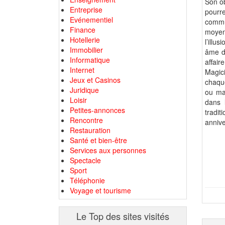
Son ob
Entreprise
pourr
Evénementiel
commu
Finance
moyen
Hotellerie
l’illu
Immobilier
âme d’
Informatique
affaire
Internet
Magici
Jeux et Casinos
chaque
Juridique
ou mar
Loisir
dans 
Petites-annonces
tradit
Rencontre
annive
Restauration
Santé et bien-être
Services aux personnes
Spectacle
Sport
Téléphonie
Voyage et tourisme
Le Top des sites visités