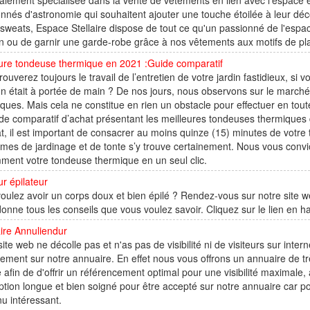
alement spécialisée dans la vente de vêtements en lien avec l'espace e
nnés d'astronomie qui souhaitent ajouter une touche étoilée à leur déco
sweats, Espace Stellaire dispose de tout ce qu'un passionné de l'espa
 ou de garnir une garde-robe grâce à nos vêtements aux motifs de plan
eure tondeuse thermique en 2021 :Guide comparatif
rouverez toujours le travail de l’entretien de votre jardin fastidieux, si 
on était à portée de main ? De nos jours, nous observons sur le march
ques. Mais cela ne constitue en rien un obstacle pour effectuer en toute t
de comparatif d’achat présentant les meilleures tondeuses thermiques 
t, il est important de consacrer au moins quinze (15) minutes de votre 
mes de jardinage et de tonte s’y trouve certainement. Nous vous convio
mment votre tondeuse thermique en un seul clic.
ur épilateur
oulez avoir un corps doux et bien épilé ? Rendez-vous sur notre site we
onne tous les conseils que vous voulez savoir. Cliquez sur le lien en h
ire Annuliendur
site web ne décolle pas et n'as pas de visibilité ni de visiteurs sur inte
tement sur notre annuaire. En effet nous vous offrons un annuaire de tr
 afin de d'offrir un référencement optimal pour une visibilité maximale,
ption longue et bien soigné pour être accepté sur notre annuaire car p
u intéressant.