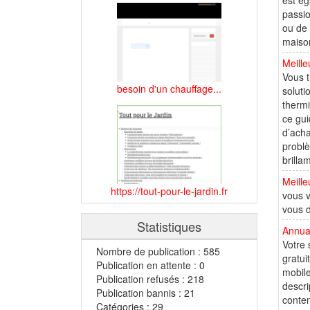
est ég
passio
ou de 
maison
Meill
Vous t
besoin d'un chauffage...
soluti
thermi
ce gui
d’acha
problè
brilla
Meille
https://tout-pour-le-jardin.fr
vous v
vous d
Statistiques
Annua
Votre 
Nombre de publication : 585
gratui
Publication en attente : 0
mobile
Publication refusés : 218
descri
Publication bannis : 21
conten
Catégories : 29