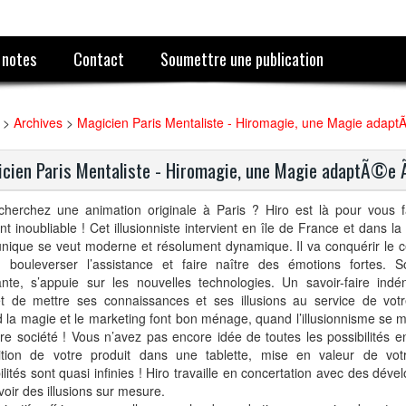
 notes
Contact
Soumettre une publication
>
Archives
>
Magicien Paris Mentaliste - Hiromagie, une Magie adapt
cien Paris Mentaliste - Hiromagie, une Magie adaptÃ©e 
cherchez une animation originale à Paris ? Hiro est là pour vous f
 inoubliable ! Cet illusionniste intervient en île de France et dans la
unique se veut moderne et résolument dynamique. Il va conquérir le 
c, bouleverser l’assistance et faire naître des émotions fortes. 
nte, s’appuie sur les nouvelles technologies. Un savoir-faire indén
t de mettre ses connaissances et ses illusions au service de votr
la magie et le marketing font bon ménage, quand l’illusionnisme se m
re société ! Vous n’avez pas encore idée de toutes les possibilités en
ition de votre produit dans une tablette, mise en valeur de vot
ilités sont quasi infinies ! Hiro travaille en concertation avec des dév
oir des illusions sur mesure.