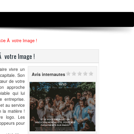
Ã©e Ã votre Image !
Ã votre Image !
aire vivre un
Avis internautes
 capitale. Son
cœur de votre
Son approche
iable qui lui
e entreprise.
et au service
 la matière !
re logo. Les
eloppeurs pour