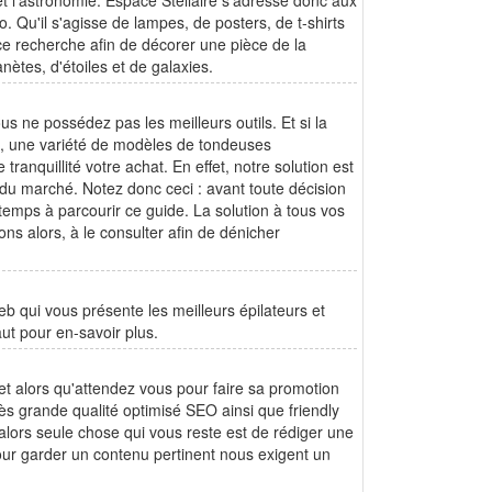
t l'astronomie. Espace Stellaire s'adresse donc aux
. Qu'il s'agisse de lampes, de posters, de t-shirts
ce recherche afin de décorer une pièce de la
ètes, d'étoiles et de galaxies.
vous ne possédez pas les meilleurs outils. Et si la
é, une variété de modèles de tondeuses
ranquillité votre achat. En effet, notre solution est
du marché. Notez donc ceci : avant toute décision
temps à parcourir ce guide. La solution à tous vos
ns alors, à le consulter afin de dénicher
b qui vous présente les meilleurs épilateurs et
aut pour en-savoir plus.
rnet alors qu'attendez vous pour faire sa promotion
ès grande qualité optimisé SEO ainsi que friendly
 alors seule chose qui vous reste est de rédiger une
our garder un contenu pertinent nous exigent un