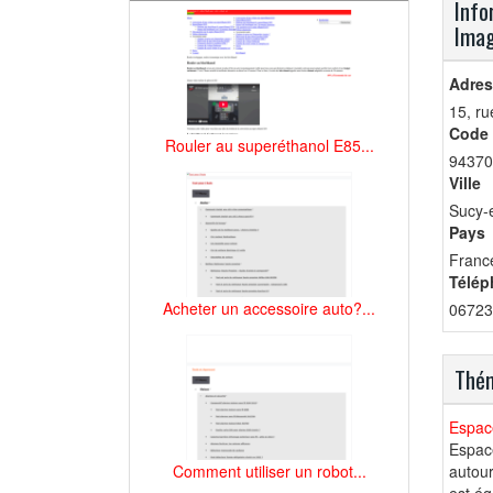
Info
Imag
Adres
15, ru
Code 
Rouler au superéthanol E85...
94370
Ville
Sucy-
Pays
Franc
Télép
Acheter un accessoire auto?...
06723
Thém
Espace
Espace
Comment utiliser un robot...
autour