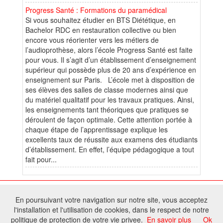
Progress Santé : Formations du paramédical
Si vous souhaitez étudier en BTS Diététique, en
Bachelor RDC en restauration collective ou bien
encore vous réorienter vers les métiers de
l’audioprothèse, alors l’école Progress Santé est faite
pour vous. Il s’agit d’un établissement d’enseignement
supérieur qui possède plus de 20 ans d’expérience en
enseignement sur Paris. L’école met à disposition de
ses élèves des salles de classe modernes ainsi que
du matériel qualitatif pour les travaux pratiques. Ainsi,
les enseignements tant théoriques que pratiques se
déroulent de façon optimale. Cette attention portée à
chaque étape de l’apprentissage explique les
excellents taux de réussite aux examens des étudiants
d’établissement. En effet, l’équipe pédagogique a tout
fait pour...
© 2025 W@T (Fork durable de Arfooo) | Accompagné par :
Robothumb
,
En poursuivant votre navigation sur notre site, vous acceptez
FontAwesome
l'installation et l'utilisation de cookies, dans le respect de notre
Tous droits réservés - Toute reproduction du contenu de ce site, même
politique de protection de votre vie privee.
En savoir plus
Ok
partielle, est interdite sans accord du propriétaire.