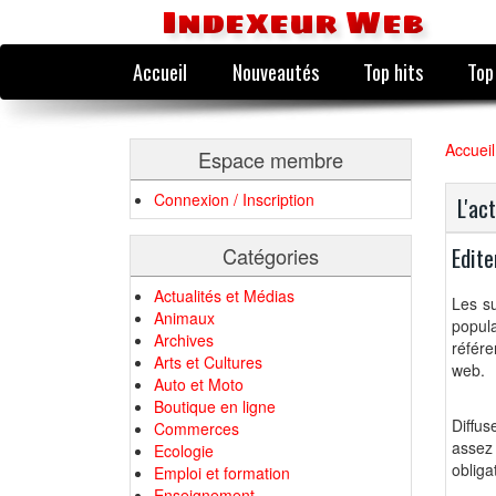
Indexeur Web
Accueil
Nouveautés
Top hits
Top
Accueil
Espace membre
Connexion / Inscription
L'ac
Edite
Catégories
Actualités et Médias
Les su
Animaux
popul
Archives
référ
Arts et Cultures
web.
Auto et Moto
Boutique en ligne
Diffus
Commerces
assez
Ecologie
obliga
Emploi et formation
Enseignement