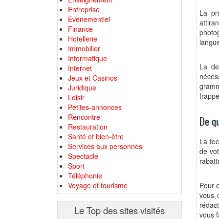
Entreprise
La pr
Evénementiel
attir
Finance
photog
Hotellerie
langue
Immobilier
Informatique
La de
Internet
nécess
Jeux et Casinos
gramm
Juridique
frappes
Loisir
Petites-annonces
Rencontre
De qu
Restauration
Santé et bien-être
La tec
Services aux personnes
de vot
Spectacle
rabatt
Sport
Téléphonie
Voyage et tourisme
Pour c
vous c
rédact
Le Top des sites visités
vous f