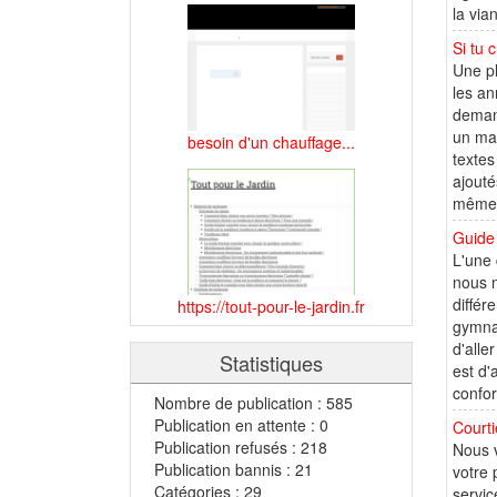
la via
Si tu 
Une p
les an
demand
un max
besoin d'un chauffage...
textes
ajouté
même f
Guide 
L'une 
nous n
différ
https://tout-pour-le-jardin.fr
gymnas
d'alle
Statistiques
est d'
confor
Nombre de publication : 585
Publication en attente : 0
Courti
Publication refusés : 218
Nous v
Publication bannis : 21
votre 
Catégories : 29
servic