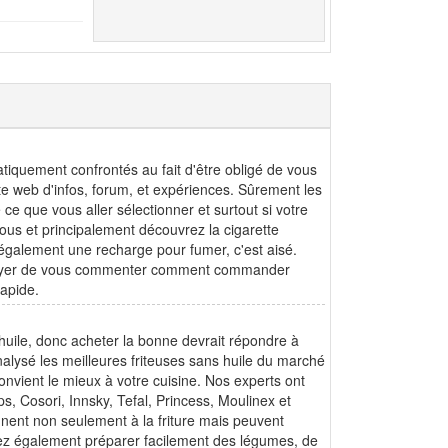
atiquement confrontés au fait d'être obligé de vous
te web d'infos, forum, et expériences. Sûrement les
 que vous aller sélectionner et surtout si votre
us et principalement découvrez la cigarette
également une recharge pour fumer, c'est aisé.
essayer de vous commenter comment commander
rapide.
huile, donc acheter la bonne devrait répondre à
nalysé les meilleures friteuses sans huile du marché
onvient le mieux à votre cuisine. Nos experts ont
s, Cosori, Innsky, Tefal, Princess, Moulinex et
nnent non seulement à la friture mais peuvent
ouvez également préparer facilement des légumes, de