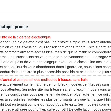
atique proche
l'info de la cigarette électronique
ionner une e-cigarette n'est pas une histoire simple, vous serez autom
er: en ce cas à vous de vous renseigner: venez rendre visite à notre si
ts commerciaux sont accessibles, mais de quelle manière comprendre ce
çant est susceptible de vous répondre convenablement. Interrogez-vo
onique du point de vue technologique avant toute chose. Une accus et 
ce cas, au lieu de vous abandonner dans l'ignorance, nous allons 
produit de la manière la plus accessible possible et notamment la plus 
d'achat et comparatif des meilleures friteuses sans huile
ste actuellement sur le marché de nombreux modèles de friteuses sans 
 vos attentes. Sur notre site ma-friteuse-sans-huile.com, nous avons a
ue nos conclusions vous permettent de décider plus facilement ce qui c
és avec soin les modèles les plus performants tels que la marque Philip
hi tout en tenant compte du rapport/qualité /prix. Ses modèles convie
ent être utilisées pour griller, cuire ou rôtir! De cette façon, vous p