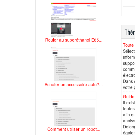
Thém
Rouler au superéthanol E85...
Toute 
Sélect
inform
suppor
commer
électr
Dans 
Acheter un accessoire auto?...
votre 
Guide 
Il exi
toutes
afin q
analys
Delong
Comment utiliser un robot...
égalem