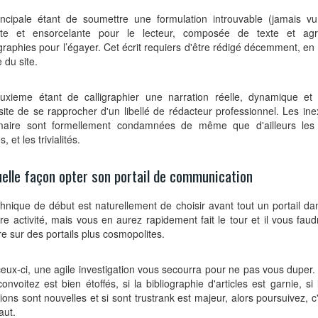
incipale étant de soumettre une formulation introuvable (jamais vu
ante et ensorcelante pour le lecteur, composée de texte et a
raphies pour l’égayer. Cet écrit requiers d'être rédigé décemment, en 
 du site.
uxieme étant de calligraphier une narration réelle, dynamique et
ite de se rapprocher d'un libellé de rédacteur professionnel. Les ine
aire sont formellement condamnées de même que d'ailleurs les 
, et les trivialités.
elle façon opter son portail de communication
hnique de début est naturellement de choisir avant tout un portail dan
re activité, mais vous en aurez rapidement fait le tour et il vous fau
re sur des portails plus cosmopolites.
eux-ci, une agile investigation vous secourra pour ne pas vous duper. 
onvoitez est bien étoffés, si la bibliographie d'articles est garnie, si
ions sont nouvelles et si sont trustrank est majeur, alors poursuivez, c'e
aut.