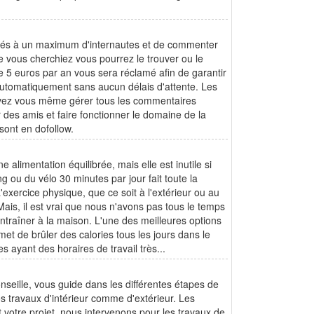
tés à un maximum d'internautes et de commenter
e vous cherchiez vous pourrez le trouver ou le
 5 euros par an vous sera réclamé afin de garantir
automatiquement sans aucun délais d'attente. Les
ouvez vous même gérer tous les commentaires
des amis et faire fonctionner le domaine de la
ont en dofollow.
 alimentation équilibrée, mais elle est inutile si
 ou du vélo 30 minutes par jour fait toute la
'exercice physique, que ce soit à l'extérieur ou au
is, il est vrai que nous n'avons pas tous le temps
traîner à la maison. L'une des meilleures options
et de brûler des calories tous les jours dans le
 ayant des horaires de travail très...
seille, vous guide dans les différentes étapes de
s travaux d'intérieur comme d'extérieur. Les
votre projet, nous intervenons pour les travaux de