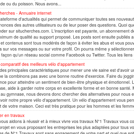
nde ou du poisson. Nous avons...
cherches - Annuaire internet
lateforme d'actualités qui permet de communiquer toutes ses nouveau
nonces des autres utilisateurs ou de leur poser des questions. Quoi qu
er sur situcherches.com. L'inscription est payante, un abonnement de
imum de qualité au support proposé. Les posts sont ensuite publiés 
 et contenus sont tous modérés de façon à éviter les abus et vous p
s sur vos messages ou sur votre profil. On pourra même y sélectionner 
açon qu'un réseau social comme Facebook ou Twitter. Tous les liens s
comparatif des meilleurs vélo d'appartement
des principales caractéristiques pour mener une vie saine est d'avoir une
e la combinons pas avec une bonne routine d'exercice. Faire du jogging
ence pour atteindre un sentiment de bien-être physique et émotionnel. L
e, aide à garder notre corps en excellente forme et en bonne santé. Ma
r au gymnase, nous devons donc chercher des alternatives pour nous en
avoir notre propre vélo d'appartement. Un vélo d'appartement vous perm
t de votre maison. Ceci est très pratique pour les hommes et les femmes
er en travaux
ous aidons à réussir et à mieux vivre vos travaux N°1 Travaux vous con
projet en vous proposant les entreprises les plus adaptées pour tous vo
es de N°1 Travaux sont sans engagement de votre part et quel que soit 