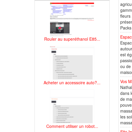
agricu
gamme 
fleurs
présem
Packs 
Espace
Rouler au superéthanol E85...
Espace
autour
est ég
passio
ou de 
maison
Vos M
Acheter un accessoire auto?...
Nathal
dans l
de mas
pouvez
massag
les so
massag
Comment utiliser un robot...
Site I