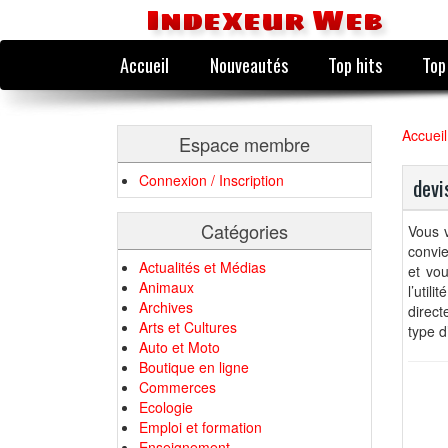
Indexeur Web
Accueil
Nouveautés
Top hits
Top
Accueil
Espace membre
Connexion / Inscription
devi
Catégories
Vous 
convie
Actualités et Médias
et vo
Animaux
l’util
Archives
direct
Arts et Cultures
type d
Auto et Moto
Boutique en ligne
Commerces
Ecologie
Emploi et formation
Enseignement