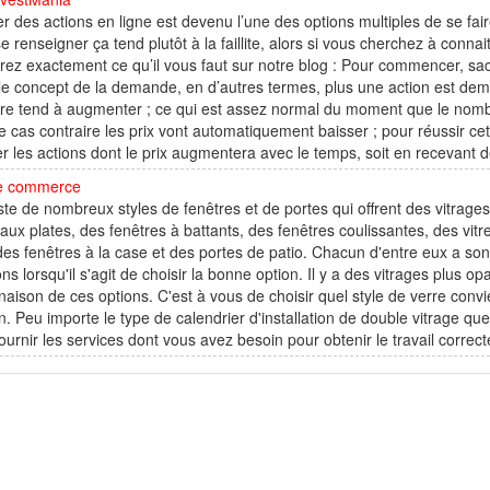
r des actions en ligne est devenu l’une des options multiples de se fair
e renseigner ça tend plutôt à la faillite, alors si vous cherchez à conna
rez exactement ce qu’il vous faut sur notre blog : Pour commencer, sac
le concept de la demande, en d’autres termes, plus une action est dem
re tend à augmenter ; ce qui est assez normal du moment que le nombre
e cas contraire les prix vont automatiquement baisser ; pour réussir cet 
r les actions dont le prix augmentera avec le temps, soit en recevant d
e commerce
ste de nombreux styles de fenêtres et de portes qui offrent des vitrages
ux plates, des fenêtres à battants, des fenêtres coulissantes, des vitres
des fenêtres à la case et des portes de patio. Chacun d'entre eux a son 
ons lorsqu'il s'agit de choisir la bonne option. Il y a des vitrages plus 
aison de ces options. C'est à vous de choisir quel style de verre convi
. Peu importe le type de calendrier d'installation de double vitrage que
ournir les services dont vous avez besoin pour obtenir le travail correct