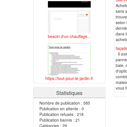
Achete
sans s
trouve
selon 
derniè
dans l
besoin d'un chauffage...
achete
façad
Il exi
pannea
baie, 
d'opti
combin
https://tout-pour-le-jardin.fr
maison
vous f
Statistiques
Nombre de publication : 585
Publication en attente : 0
Publication refusés : 218
Publication bannis : 21
Catégories : 29