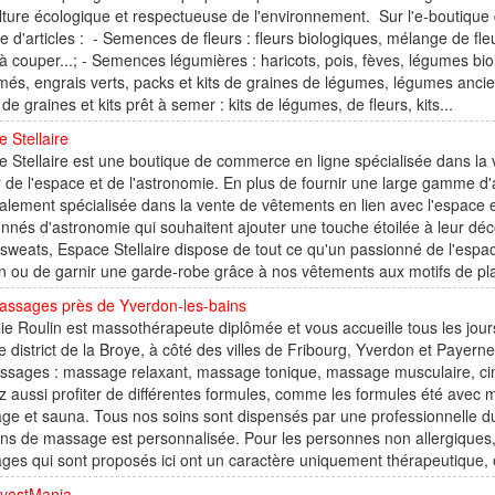
lture écologique et respectueuse de l'environnement. Sur l'e-boutiqu
d'articles : - Semences de fleurs : fleurs biologiques, mélange de fleur
 à couper...; - Semences légumières : haricots, pois, fèves, légumes b
és, engrais verts, packs et kits de graines de légumes, légumes ancien
de graines et kits prêt à semer : kits de légumes, de fleurs, kits...
 Stellaire
 Stellaire est une boutique de commerce en ligne spécialisée dans la 
 de l'espace et de l'astronomie. En plus de fournir une large gamme d'a
alement spécialisée dans la vente de vêtements en lien avec l'espace e
nnés d'astronomie qui souhaitent ajouter une touche étoilée à leur déco
sweats, Espace Stellaire dispose de tout ce qu'un passionné de l'espa
 ou de garnir une garde-robe grâce à nos vêtements aux motifs de plan
assages près de Yverdon-les-bains
ie Roulin est massothérapeute diplômée et vous accueille tous les jours
e district de la Broye, à côté des villes de Fribourg, Yverdon et Payerne
sages : massage relaxant, massage tonique, massage musculaire, cinq c
 aussi profiter de différentes formules, comme les formules été avec m
e et sauna. Tous nos soins sont dispensés par une professionnelle d
ins de massage est personnalisée. Pour les personnes non allergiques, il
es qui sont proposés ici ont un caractère uniquement thérapeutique, e
nvestMania