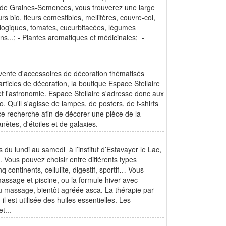
e de Graines-Semences, vous trouverez une large
s bio, fleurs comestibles, mellifères, couvre-col,
iologiques, tomates, cucurbitacées, légumes
s...; - Plantes aromatiques et médicinales; -
vente d'accessoires de décoration thématisés
rticles de décoration, la boutique Espace Stellaire
t l'astronomie. Espace Stellaire s'adresse donc aux
. Qu'il s'agisse de lampes, de posters, de t-shirts
ce recherche afin de décorer une pièce de la
ètes, d'étoiles et de galaxies.
 du lundi au samedi à l’institut d’Estavayer le Lac,
. Vous pouvez choisir entre différents types
ontinents, cellulite, digestif, sportif… Vous
assage et piscine, ou la formule hiver avec
u massage, bientôt agréée asca. La thérapie par
 est utilisée des huiles essentielles. Les
t...