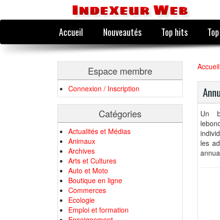
Indexeur Web
Accueil
Nouveautés
Top hits
Top
Accueil
Espace membre
Connexion / Inscription
Annu
Catégories
Un b
lebonc
Actualités et Médias
indivi
Animaux
les ad
Archives
annuai
Arts et Cultures
Auto et Moto
Boutique en ligne
Commerces
Ecologie
Emploi et formation
Enseignement