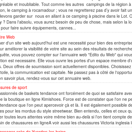
gréable et inoubliable. Tout comme les autres campings de la région à 
n, le camping à rocamadour ; vous ne regretterez pas d’y avoir fait u
evons garder sur nous en allant à ce camping à piscine dans le Lot. C
y ? Dans l'absolu, vous aurez besoin de peu de chose, mais selon la lon
t pour faire suivre équipements, cannes...
ire Web
er d'un site web aujourd'hui est une necessité pour bien des entrepris
ur améliorer la visibilité de votre site au sein des résultats de recherch
quête, vous pouvez compter sur l'annuaire web "Edito du Web" qui vous 
ption est necessaire. Elle vous ouvre les portes d'un espace membre d'o
s. Deux offres de soumission sont actuellement disponibles. Choisissez c
 toile, la communication est capitale. Ne passez pas à côté de l'opportun
n savoir plus, rendez-vous sur cet annuaire web.
sures de sport
ssionnés de baskets tendance ont forcément de quoi se satisfaire ave
e la boutique en ligne Kimishoes. Force est de constater que l'on ne p
tendance que l'on peut apercevoir çà et là. Il est également possible
s pour les mordus du style streetwear. Bien entendu, celles et ceux q
r toutes leurs attentes voire même bien au-delà si l'on tient compte de
n de chaussures en ligneA voir aussi les chaussures Victoria inglesia
assages près de Yverdon-les-bains