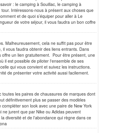
savoir : le camping à Souillac, le camping à
n tour. Intéressons-nous à présent aux choses que
omment et de quoi s’équiper pour aller à Le
gueur de votre séjour, il vous faudra un bon coffre
es. Malheureusement, cela ne suffit pas pour être
e, il vous faudra obtenir des liens entrants. Dans
offre un lien gratuitement. Pour être présent, une
ù il est possible de piloter l'ensemble de ses
elle qui vous convient et suivez les instructions.
ité de présenter votre activité aussi facilement.
c toutes les paires de chaussures de marques dont
eut définitivement plus se passer des modèles
 de compléter son look avec une paire de New York
ui ne jurent que par Nike ou Adidas peuvent
 la diversité et de l'abondance qui règne dans ce
 lona