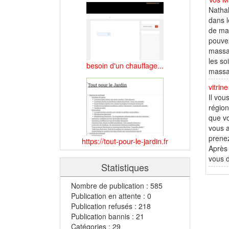
Nathal
dans l
de mas
pouvez
massag
les so
besoin d'un chauffage...
massag
vitri
Il vou
région
que vo
vous a
prenez
https://tout-pour-le-jardin.fr
Après 
vous d
Statistiques
Nombre de publication : 585
Publication en attente : 0
Publication refusés : 218
Publication bannis : 21
Catégories : 29