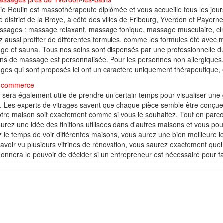
ie Roulin est massothérapeute diplômée et vous accueille tous les jours
e district de la Broye, à côté des villes de Fribourg, Yverdon et Payerne
sages : massage relaxant, massage tonique, massage musculaire, cinq c
 aussi profiter de différentes formules, comme les formules été avec m
e et sauna. Tous nos soins sont dispensés par une professionnelle d
ins de massage est personnalisée. Pour les personnes non allergiques, il
es qui sont proposés ici ont un caractère uniquement thérapeutique, e
ne commerce
s sera également utile de prendre un certain temps pour visualiser une
. Les experts de vitrages savent que chaque pièce semble être conçue p
tre maison soit exactement comme si vous le souhaitez. Tout en parco
urez une idée des finitions utilisées dans d'autres maisons et vous 
 le temps de voir différentes maisons, vous aurez une bien meilleure idé
avoir vu plusieurs vitrines de rénovation, vous saurez exactement quel t
onnera le pouvoir de décider si un entrepreneur est nécessaire pour fai