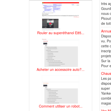
très a
Gourdo
nous d
Picout
de toi
Annua
Rouler au superéthanol E85...
Dispos
vu. Po
cette 
inscri
projet
Sur la
Pour e
Acheter un accessoire auto?...
Chaus
Les pa
dispos
super 
Yankee
comble
magasi
Comment utiliser un robot...
Vos M