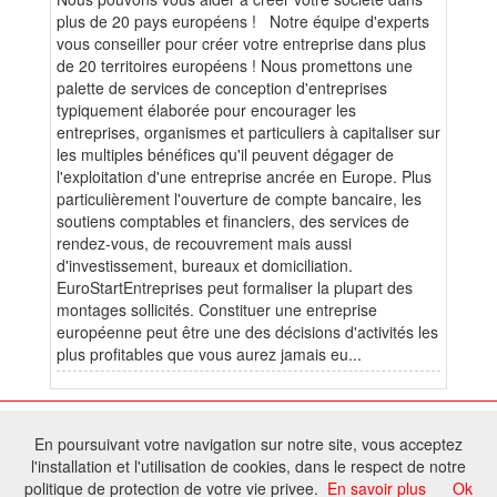
plus de 20 pays européens ! Notre équipe d'experts
vous conseiller pour créer votre entreprise dans plus
de 20 territoires européens ! Nous promettons une
palette de services de conception d'entreprises
typiquement élaborée pour encourager les
entreprises, organismes et particuliers à capitaliser sur
les multiples bénéfices qu'il peuvent dégager de
l'exploitation d'une entreprise ancrée en Europe. Plus
particulièrement l'ouverture de compte bancaire, les
soutiens comptables et financiers, des services de
rendez-vous, de recouvrement mais aussi
d'investissement, bureaux et domiciliation.
EuroStartEntreprises peut formaliser la plupart des
montages sollicités. Constituer une entreprise
européenne peut être une des décisions d'activités les
plus profitables que vous aurez jamais eu...
© 2025 W@T (Fork durable de Arfooo) | Accompagné par :
Robothumb
,
En poursuivant votre navigation sur notre site, vous acceptez
FontAwesome
l'installation et l'utilisation de cookies, dans le respect de notre
Tous droits réservés - Toute reproduction du contenu de ce site, même
politique de protection de votre vie privee.
En savoir plus
Ok
partielle, est interdite sans accord du propriétaire.